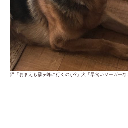
猫「おまえも霧ヶ峰に行くのか?」犬「早食いジーガーな