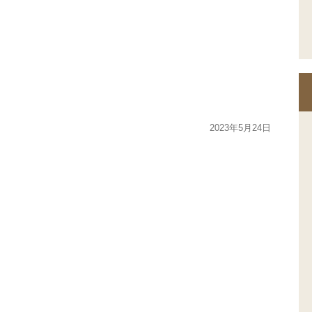
2023年5月24日