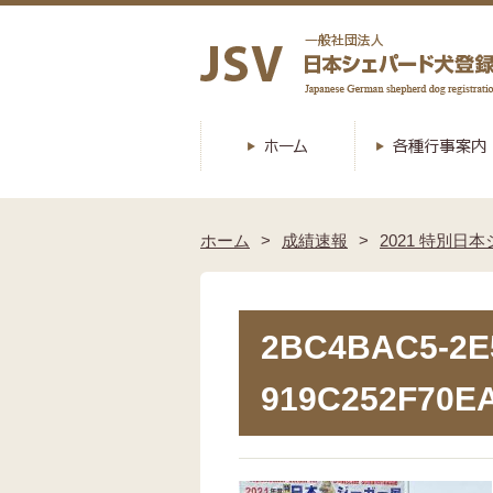
ホーム
成績速報
2021 特別日
2BC4BAC5-2E5
919C252F70E