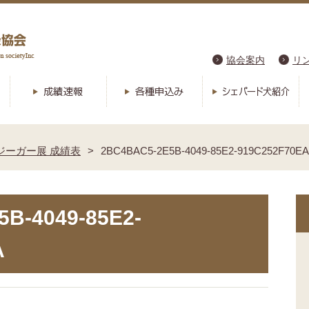
協会案内
リ
本ジーガー展 成績表
2BC4BAC5-2E5B-4049-85E2-919C252F70EA
B-4049-85E2-
A