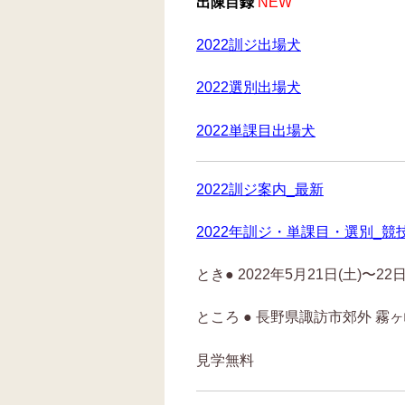
出陳目録
NEW
2022訓ジ出場犬
2022選別出場犬
2022単課目出場犬
2022訓ジ案内_最新
2022年訓ジ・単課目・選別_競
とき● 2022年5月21日(土)〜22
ところ ● 長野県諏訪市郊外 霧
見学無料