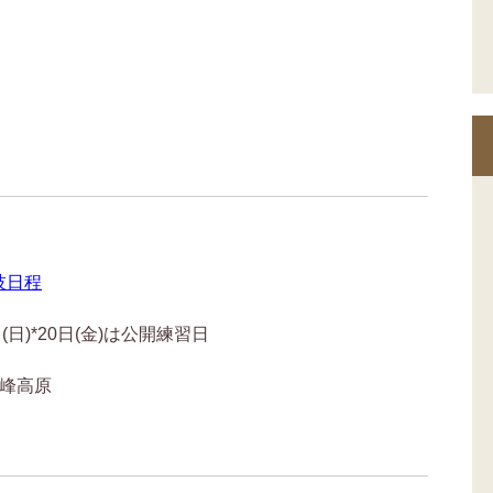
技日程
日(日)*20日(金)は公開練習日
ヶ峰高原