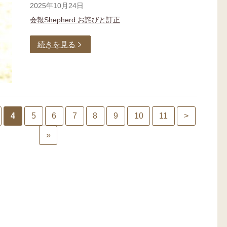
2025年10月24日
会報Shepherd お詫びと訂正
続きを見る
4
5
6
7
8
9
10
11
>
»